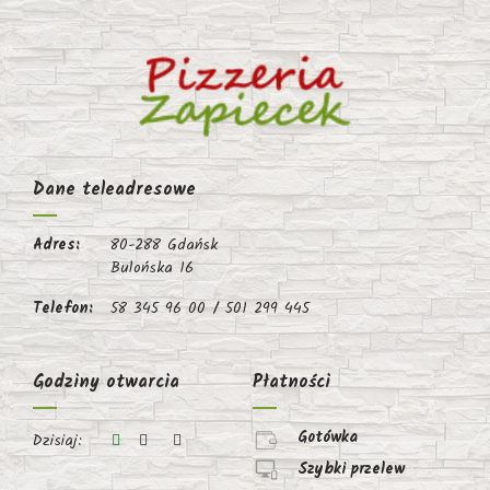
Dane teleadresowe
Adres:
80-288 Gdańsk
Bulońska 16
Telefon:
58 345 96 00 / 501 299 445
Godziny otwarcia
Płatności
Gotówka
Dzisiaj:
Szybki przelew